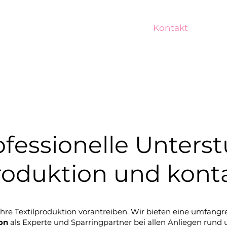
Home
Services
Über uns
Kontakt
FAQ
ofessionelle Unters
produktion und konta
hre Textilproduktion vorantreiben. Wir bieten eine umfangr
on
als Experte und Sparringpartner bei allen Anliegen rund u